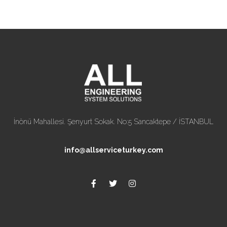
İnönü Mahallesi. Şenyurt Sokak. No:5 Sancaktepe / İSTANBUL
info@allserviceturkey.com