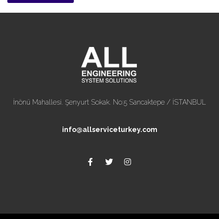
İnönü Mahallesi. Şenyurt Sokak. No:5 Sancaktepe / İSTANBUL
info@allserviceturkey.com