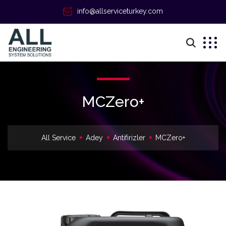
info@allserviceturkey.com
MCZero+
All Service
Adey
Antifirizler
MCZero+