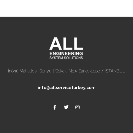
İnönü Mahallesi. Şenyurt Sokak. No:5 Sancaktepe / İSTANBUL
info@allserviceturkey.com