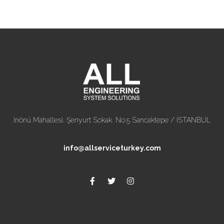
İnönü Mahallesi. Şenyurt Sokak. No:5 Sancaktepe / İSTANBUL
info@allserviceturkey.com