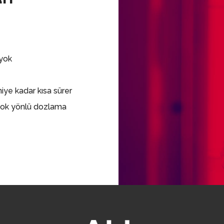
 yok
niye kadar kısa sürer
çok yönlü dozlama