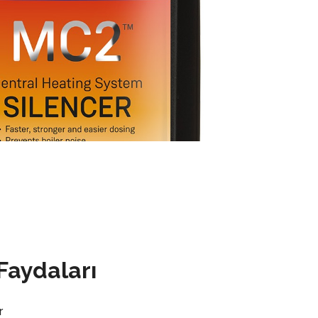
 Faydaları
r