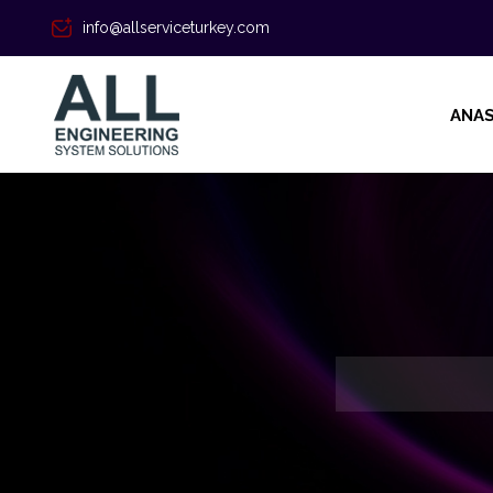
info@allserviceturkey.com
ANAS