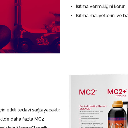
Isıtma verimliliğini korur
Isıtma maliyetlerini ve b
çin etkili tedavi sağlayacaktır.
şekilde daha fazla MC2