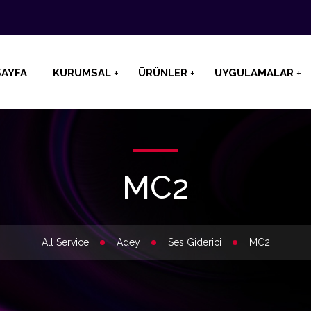
AYFA
KURUMSAL
ÜRÜNLER
UYGULAMALAR
MC2
All Service
Adey
Ses Giderici
MC2