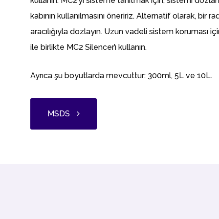
kullanın. MC2’yi sisteme tanıtmak için, sistemi doz
kabının kullanılmasını öneririz. Alternatif olarak, bir 
aracılığıyla dozlayın. Uzun vadeli sistem koruması 
ile birlikte MC2 Silencer’ı kullanın.
Ayrıca şu boyutlarda mevcuttur: 300ml, 5L ve 10L.
MSDS