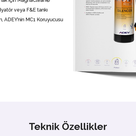
lamak için MagnaClean®
radyatör veya F&E tankı
için, ADEY’nin MC1 Koruyucusu
Teknik Özellikler