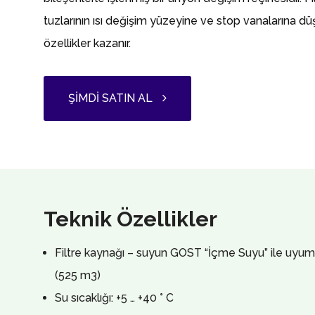
tuzlarının ısı değişim yüzeyine ve stop vanalarına 
özellikler kazanır.
ŞIMDI SATIN AL
Teknik Özellikler
Filtre kaynağı – suyun GOST “İçme Suyu” ile uyuml
(525 m3)
Su sıcaklığı: +5 … +40 ° С