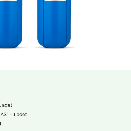
1 adet
-AS” – 1 adet
t