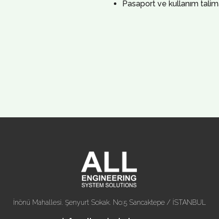
Pasaport ve kullanım talima
İnönü Mahallesi. Şenyurt Sokak. No:5 Sancaktepe / İSTANBUL