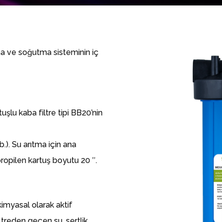
tma ve soğutma sisteminin iç
uşlu kaba filtre tipi BB20’nin
b.). Su arıtma için ana
propilen kartuş boyutu 20 ″.
imyasal olarak aktif
iltreden geçen su, sertlik