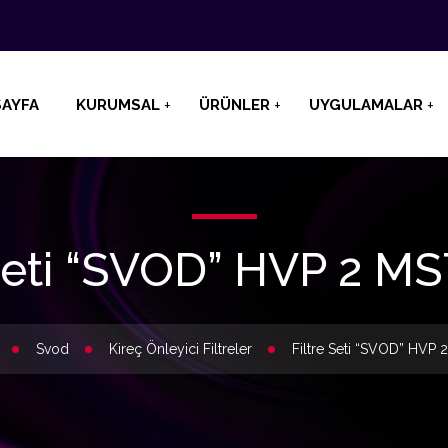
AYFA
KURUMSAL
ÜRÜNLER
UYGULAMALAR
 Seti “SVOD” HVP 2 M
Svod
Kireç Önleyici Filtreler
Filtre Seti “SVOD” HVP