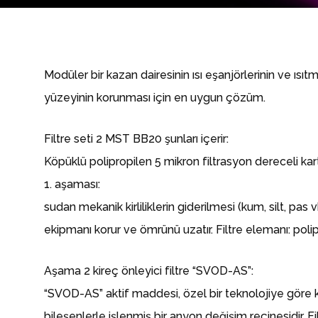
Modüler bir kazan dairesinin ısı eşanjörlerinin ve ısı
yüzeyinin korunması için en uygun çözüm.
Filtre seti 2 MST BB20 şunları içerir:
Köpüklü polipropilen 5 mikron filtrasyon dereceli kart
1. aşaması:
sudan mekanik kirliliklerin giderilmesi (kum, silt, pas v
ekipmanı korur ve ömrünü uzatır. Filtre elemanı: poli
Aşama 2 kireç önleyici filtre “SVOD-AS”:
“SVOD-AS” aktif maddesi, özel bir teknolojiye göre k
bileşenlerle işlenmiş bir anyon değişim reçinesidir. F