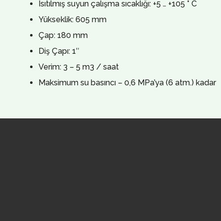
Isıtılmış suyun çalışma sıcaklığı: +5 … +105 ° С
Yükseklik: 605 mm
Çap: 180 mm
Diş Çapı: 1″
Verim: 3 – 5 m3 / saat
Maksimum su basıncı – 0,6 MPa’ya (6 atm.) kadar