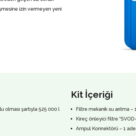
düşmesine izin vermeyen yeni
Kit İçeriği
u olması şartıyla 525 000 l
Filtre mekanik su arıtma – 
Kireç önleyici filtre “SVOD
Ampul Konnektörü – 1 ade