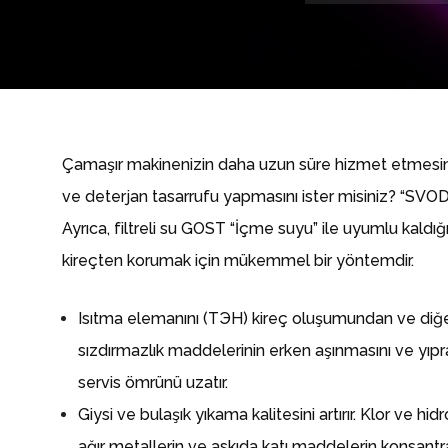
Çamaşır makinenizin daha uzun süre hizmet etmesini
ve deterjan tasarrufu yapmasını ister misiniz? “SVOD
Ayrıca, filtreli su GOST “İçme suyu” ile uyumlu kaldığ
kireçten korumak için mükemmel bir yöntemdir.
Isıtma elemanını (ТЭН) kireç oluşumundan ve diğer
sızdırmazlık maddelerinin erken aşınmasını ve yıpr
servis ömrünü uzatır.
Giysi ve bulaşık yıkama kalitesini artırır.
Klor ve hidro
ağır metallerin ve askıda katı maddelerin konsantr