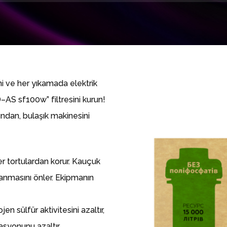
 ve her yıkamada elektrik
–АS sf100w” filtresini kurun!
ından, bulaşık makinesini
 tortulardan korur.
Kauçuk
anmasını önler.
Ekipmanın
jen sülfür aktivitesini azaltır,
asyonunu azaltır.