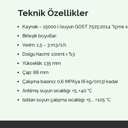
Teknik Özellikler
Kaynak – 15000 l (suyun GOST 7525:2014 “İçme suyu
Birleşik boyutlar:
Verim: 1,5 – 3 m3/s.h.
Dolgu hacmi: 100ml ± %3
Yükseklik: 135 mm
Çap: 68 mm
Çalışma basıncı: 0,6 MPA’ya (6 kg/cm3) kadar
Arıtılmış suyun sıcaklığı: +5…+40 °С
Isıtılan suyun çalışma sıcaklığı: +5 … +105 °С