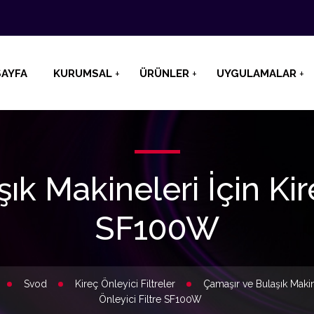
AYFA
KURUMSAL
ÜRÜNLER
UYGULAMALAR
k Makineleri İçin Kir
SF100W
Svod
Kireç Önleyici Filtreler
Çamaşır ve Bulaşık Makine
Önleyici Filtre SF100W